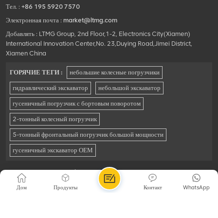
Тел. :
+86 195 5920 7570
Электронная почта :
market@ltmg.com
Добавлять : LTMG Group, 2nd Floor,1-2, Electronics City(Xiamen)
International Innovation Center,No. 23,Duying Road,Jimei District,
Xiamen China
ГОРЯЧИЕ ТЕГИ :
небольшие колесные погрузчики
гидравлический экскаватор
небольшой экскаватор
гусеничный погрузчик с бортовым поворотом
2-тонный колесный погрузчик
5-тонный фронтальный погрузчик большой мощности
гусеничный экскаватор ОЕМ
© Xiamen LTMG Co., Ltd. Все права защищены .
Карта сайта
|
Xml
|
карта
|
Поддерживается сеть IPv6
Дом
Продукты
Контакт
WhatsApp