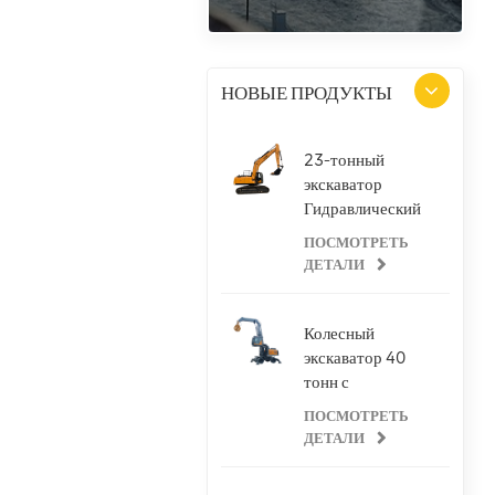
НАМИ
НОВЫЕ ПРОДУКТЫ
23-тонный
экскаватор
Гидравлический
экскаватор для
ПОСМОТРЕТЬ
любых задач
ДЕТАЛИ
Колесный
экскаватор 40
тонн с
грейферным
ПОСМОТРЕТЬ
навесным
ДЕТАЛИ
оборудованием