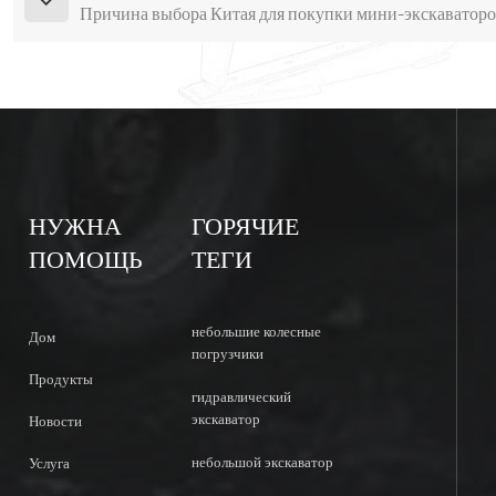
Причина выбора Китая для покупки мини-экскаватор
НУЖНА
ГОРЯЧИЕ
ПОМОЩЬ
ТЕГИ
небольшие колесные
Дом
погрузчики
Продукты
гидравлический
экскаватор
Новости
небольшой экскаватор
Услуга