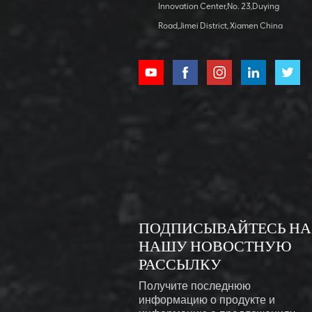
Innovation Center,No. 23,Duying
ДЕТАЛИ
Road,Jimei District, Xiamen China
40-тонный
вилочный
погрузчик с
поворотным
ПОСМОТРЕТЬ
контейнером
ДЕТАЛИ
1,5-тонный
мини-
гусеничный
экскаватор для
ПОСМОТРЕТЬ
ПОДПИСЫВАЙТЕСЬ НА
сада
ДЕТАЛИ
НАШУ НОВОСТНУЮ
РАССЫЛКУ
Получите последнюю
информацию о продукте и